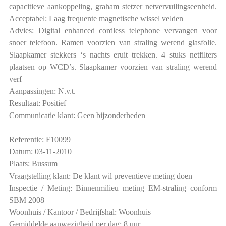
capacitieve aankoppeling, graham stetzer netvervuilingseenheid.
Acceptabel: Laag frequente magnetische wissel velden
Advies: Digital enhanced cordless telephone vervangen voor
snoer telefoon. Ramen voorzien van straling werend glasfolie.
Slaapkamer stekkers ‘s nachts eruit trekken. 4 stuks netfilters
plaatsen op WCD’s. Slaapkamer voorzien van straling werend
verf
Aanpassingen: N.v.t.
Resultaat: Positief
Communicatie klant: Geen bijzonderheden
Referentie: F10099
Datum: 03-11-2010
Plaats: Bussum
Vraagstelling klant: De klant wil preventieve meting doen
Inspectie / Meting: Binnenmilieu meting EM-straling conform
SBM 2008
Woonhuis / Kantoor / Bedrijfshal: Woonhuis
Gemiddelde aanwezigheid per dag: 8 uur