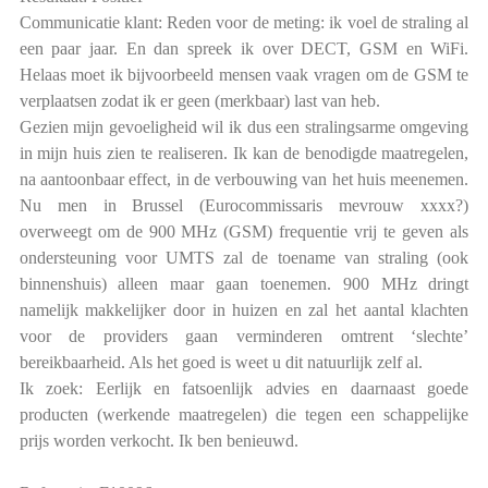
Communicatie klant: Reden voor de meting: ik voel de straling al
een paar jaar. En dan spreek ik over DECT, GSM en WiFi.
Helaas moet ik bijvoorbeeld mensen vaak vragen om de GSM te
verplaatsen zodat ik er geen (merkbaar) last van heb.
Gezien mijn gevoeligheid wil ik dus een stralingsarme omgeving
in mijn huis zien te realiseren. Ik kan de benodigde maatregelen,
na aantoonbaar effect, in de verbouwing van het huis meenemen.
Nu men in Brussel (Eurocommissaris mevrouw xxxx?)
overweegt om de 900 MHz (GSM) frequentie vrij te geven als
ondersteuning voor UMTS zal de toename van straling (ook
binnenshuis) alleen maar gaan toenemen. 900 MHz dringt
namelijk makkelijker door in huizen en zal het aantal klachten
voor de providers gaan verminderen omtrent ‘slechte’
bereikbaarheid. Als het goed is weet u dit natuurlijk zelf al.
Ik zoek: Eerlijk en fatsoenlijk advies en daarnaast goede
producten (werkende maatregelen) die tegen een schappelijke
prijs worden verkocht. Ik ben benieuwd.